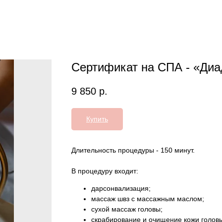
Сертификат на СПА - «Ди
9 850
р.
Купить
Длительность процедуры - 150 минут.
В процедуру входит:
дарсонвализация;
массаж швз с массажным маслом;
сухой массаж головы;
скрабирование и очищение кожи голов